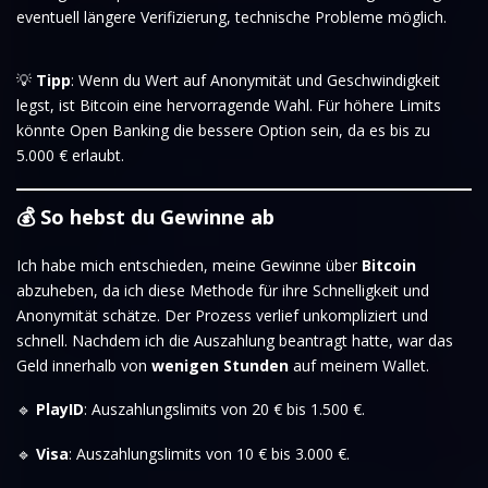
eventuell längere Verifizierung, technische Probleme möglich.
💡
Tipp
: Wenn du Wert auf Anonymität und Geschwindigkeit
legst, ist Bitcoin eine hervorragende Wahl. Für höhere Limits
könnte Open Banking die bessere Option sein, da es bis zu
5.000 € erlaubt.
💰 So hebst du Gewinne ab
Ich habe mich entschieden, meine Gewinne über
Bitcoin
abzuheben, da ich diese Methode für ihre Schnelligkeit und
Anonymität schätze. Der Prozess verlief unkompliziert und
schnell. Nachdem ich die Auszahlung beantragt hatte, war das
Geld innerhalb von
wenigen Stunden
auf meinem Wallet.
🔹
PlayID
: Auszahlungslimits von 20 € bis 1.500 €.
🔹
Visa
: Auszahlungslimits von 10 € bis 3.000 €.