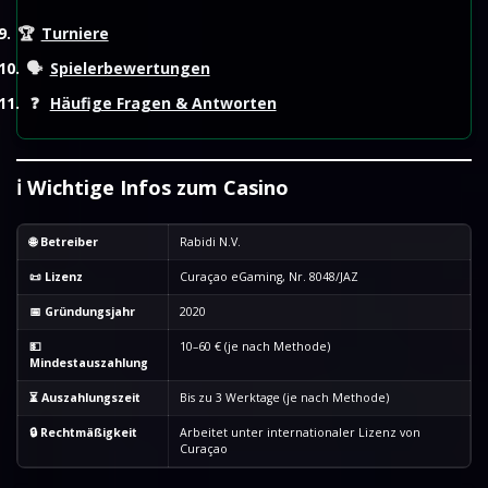
🏆
Turniere
🗣️
Spielerbewertungen
Italienisch (Schweiz)
❓
Häufige Fragen & Antworten
ℹ️ Wichtige Infos zum Casino
🌐 Betreiber
Rabidi N.V.
📜 Lizenz
Curaçao eGaming, Nr. 8048/JAZ
📅 Gründungsjahr
2020
💵
10–60 € (je nach Methode)
Mindestauszahlung
⏳ Auszahlungszeit
Bis zu 3 Werktage (je nach Methode)
🔒 Rechtmäßigkeit
Arbeitet unter internationaler Lizenz von
Curaçao