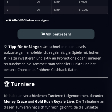
1
0%
Nein
€7.000
2
0%
Nein
€10.000
👑 Alle VIP-Stufen anzeigen
👑 VIP beitreten!
💡
Tipp für Anfänger
: Um schneller in den Levels
aufzusteigen, empfehle ich, regelmäßig in Spiele mit hohen
RTPs zu investieren und aktiv an Promotions oder Turnieren
teilzunehmen. So sammelt man schneller Punkte und hat
bessere Chancen auf höhere Cashback-Raten.
🏆 Turniere
Ich habe an verschiedenen Turnieren teilgenommen, darunter
Money Craze
und
Gold Rush Royale Live
. Die Teilnahme an
diesen Turnieren hat sich für mich gelohnt, da die Einsätze