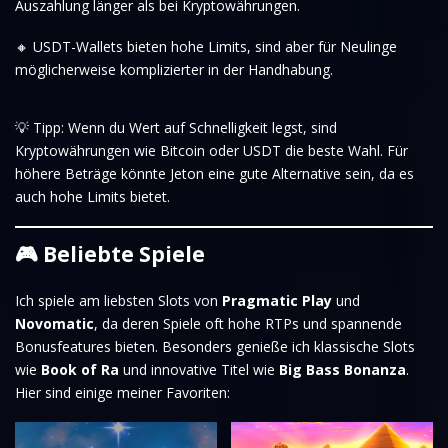
Auszahlung länger als bei Kryptowährungen.
🔸 USDT-Wallets bieten hohe Limits, sind aber für Neulinge
möglicherweise komplizierter in der Handhabung.
💡 Tipp: Wenn du Wert auf Schnelligkeit legst, sind
Kryptowährungen wie Bitcoin oder USDT die beste Wahl. Für
höhere Beträge könnte Jeton eine gute Alternative sein, da es
auch hohe Limits bietet.
🎮 Beliebte Spiele
Ich spiele am liebsten Slots von
Pragmatic Play
und
Novomatic
, da deren Spiele oft hohe RTPs und spannende
Bonusfeatures bieten. Besonders genieße ich klassische Slots
wie
Book of Ra
und innovative Titel wie
Big Bass Bonanza
.
Hier sind einige meiner Favoriten: