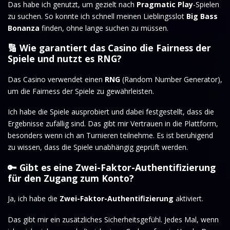
Das habe ich genutzt, um gezielt nach
Pragmatic Play
-Spielen
zu suchen. So konnte ich schnell meinen Lieblingsslot
Big Bass
Bonanza
finden, ohne lange suchen zu müssen.
🔢 Wie garantiert das Casino die Fairness der
Spiele und nutzt es RNG?
Das Casino verwendet einen
RNG
(Random Number Generator),
um die Fairness der Spiele zu gewährleisten.
Ich habe die Spiele ausprobiert und dabei festgestellt, dass die
Ergebnisse zufällig sind. Das gibt mir Vertrauen in die Plattform,
besonders wenn ich an Turnieren teilnehme. Es ist beruhigend
zu wissen, dass die Spiele unabhängig geprüft werden.
🔑 Gibt es eine Zwei-Faktor-Authentifizierung
für den Zugang zum Konto?
Ja, ich habe die
Zwei-Faktor-Authentifizierung
aktiviert.
Das gibt mir ein zusätzliches Sicherheitsgefühl. Jedes Mal, wenn