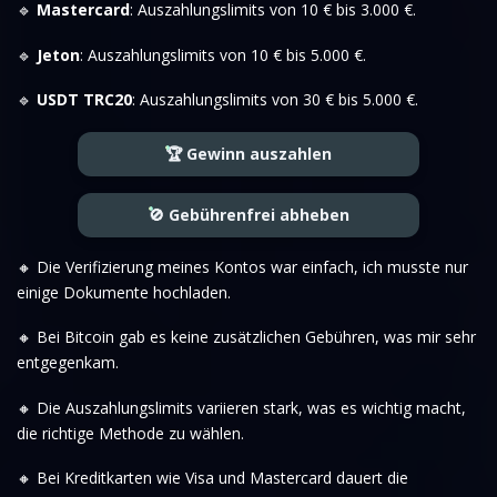
🔹
Mastercard
: Auszahlungslimits von 10 € bis 3.000 €.
🔹
Jeton
: Auszahlungslimits von 10 € bis 5.000 €.
🔹
USDT TRC20
: Auszahlungslimits von 30 € bis 5.000 €.
🏆 Gewinn auszahlen
🚫 Gebührenfrei abheben
🔸 Die Verifizierung meines Kontos war einfach, ich musste nur
einige Dokumente hochladen.
🔸 Bei Bitcoin gab es keine zusätzlichen Gebühren, was mir sehr
entgegenkam.
🔸 Die Auszahlungslimits variieren stark, was es wichtig macht,
die richtige Methode zu wählen.
🔸 Bei Kreditkarten wie Visa und Mastercard dauert die