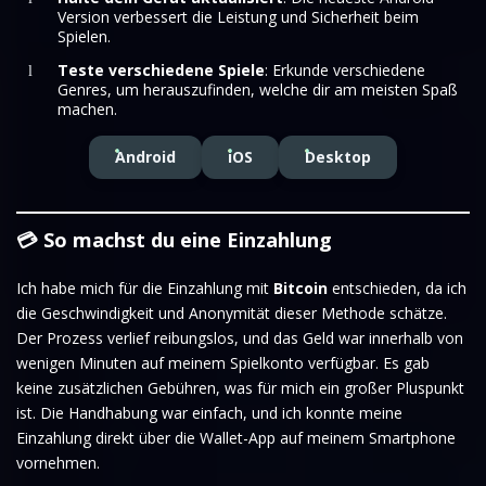
Version verbessert die Leistung und Sicherheit beim
Spielen.
Teste verschiedene Spiele
: Erkunde verschiedene
Genres, um herauszufinden, welche dir am meisten Spaß
machen.
Android
iOS
Desktop
💳 So machst du eine Einzahlung
Ich habe mich für die Einzahlung mit
Bitcoin
entschieden, da ich
die Geschwindigkeit und Anonymität dieser Methode schätze.
Der Prozess verlief reibungslos, und das Geld war innerhalb von
wenigen Minuten auf meinem Spielkonto verfügbar. Es gab
keine zusätzlichen Gebühren, was für mich ein großer Pluspunkt
ist. Die Handhabung war einfach, und ich konnte meine
Einzahlung direkt über die Wallet-App auf meinem Smartphone
vornehmen.