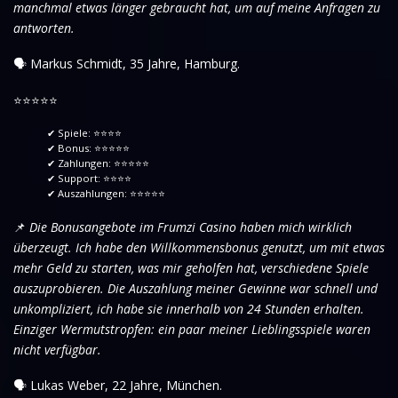
manchmal etwas länger gebraucht hat, um auf meine Anfragen zu
antworten.
🗣 Markus Schmidt, 35 Jahre, Hamburg.
⭐️⭐️⭐️⭐️⭐️
✔ Spiele: ⭐⭐⭐⭐
✔ Bonus: ⭐⭐⭐⭐⭐
✔ Zahlungen: ⭐⭐⭐⭐⭐
✔ Support: ⭐⭐⭐⭐
✔ Auszahlungen: ⭐⭐⭐⭐⭐
📌
Die Bonusangebote im Frumzi Casino haben mich wirklich
überzeugt. Ich habe den Willkommensbonus genutzt, um mit etwas
mehr Geld zu starten, was mir geholfen hat, verschiedene Spiele
auszuprobieren. Die Auszahlung meiner Gewinne war schnell und
unkompliziert, ich habe sie innerhalb von 24 Stunden erhalten.
Einziger Wermutstropfen: ein paar meiner Lieblingsspiele waren
nicht verfügbar.
🗣 Lukas Weber, 22 Jahre, München.