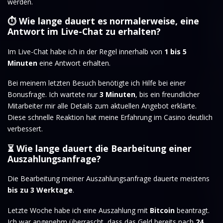
werden.
⏱️ Wie lange dauert es normalerweise, eine
Antwort im Live-Chat zu erhalten?
Im Live-Chat habe ich in der Regel innerhalb von
1 bis 5
Minuten
eine Antwort erhalten.
Bei meinem letzten Besuch benötigte ich Hilfe bei einer
Bonusfrage. Ich wartete nur
3 Minuten
, bis ein freundlicher
Mitarbeiter mir alle Details zum aktuellen Angebot erklärte.
Diese schnelle Reaktion hat meine Erfahrung im Casino deutlich
verbessert.
⏳ Wie lange dauert die Bearbeitung einer
Auszahlungsanfrage?
Die Bearbeitung meiner Auszahlungsanfrage dauerte meistens
bis zu 3 Werktage
.
Letzte Woche habe ich eine Auszahlung mit
Bitcoin
beantragt.
Ich war angenehm überrascht, dass das Geld bereits nach
24