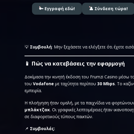
🔑 Εγγραφή εδώ!
👤 Σύνδεση τώρα!
💡
Συμβουλή
: Μην ξεχάσετε να ελέγξετε ότι έχετε ει
📱 Πώς να κατεβάσεις την εφαρμογή
Δοκίμασα την κινητή έκδοση του Frumzi Casino μέσω 
του
Vodafone
με ταχύτητα περίπου
30 Mbps
. Το καζί
εμπειρία.
Η πλοήγηση ήταν ομαλή, με τα παιχνίδια να φορτώνου
μπλάκτζακ
. Οι γραφικές λεπτομέρειες ήταν ικανοποιη
σε διαφορετικούς τύπους παικτών.
📌
Συμβουλές: