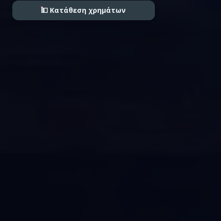
💵 Κατάθεση χρημάτων