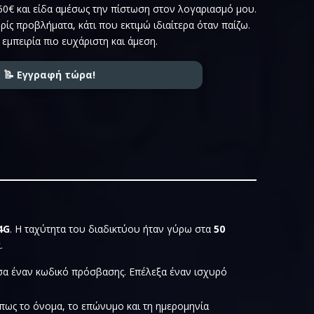
50€ και είδα αμέσως την πίστωση στον λογαριασμό μου.
ρίς προβλήματα, κάτι που εκτιμώ ιδιαίτερα όταν παίζω.
 εμπειρία πιο ευχάριστη και άμεση.
📝 Εγγραφή τώρα!
4G
. Η ταχύτητα του διαδικτύου ήταν γύρω στα
50
.
σα έναν κωδικό πρόσβασης. Επέλεξα έναν ισχυρό
πως το όνομα, το επώνυμο και τη ημερομηνία