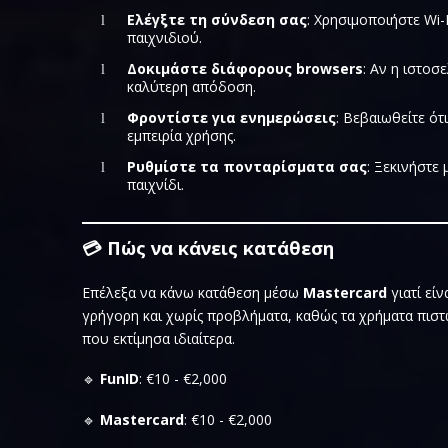
Ελέγξτε τη σύνδεση σας
: Χρησιμοποιήστε Wi-
παιχνιδιού.
Δοκιμάστε διάφορους browsers
: Αν η ιστο
καλύτερη απόδοση.
Φροντίστε για ενημερώσεις
: Βεβαιωθείτε ότ
εμπειρία χρήσης.
Ρυθμίστε τα πονταρίσματα σας
: Ξεκινήστε
παιχνίδι.
💳 Πώς να κάνεις κατάθεση
Επέλεξα να κάνω κατάθεση μέσω
Mastercard
γιατί εί
γρήγορη και χωρίς προβλήματα, καθώς τα χρήματα πισ
που εκτίμησα ιδιαίτερα.
🔹
FunID
: €10 - €2,000
🔹
Mastercard
: €10 - €2,000