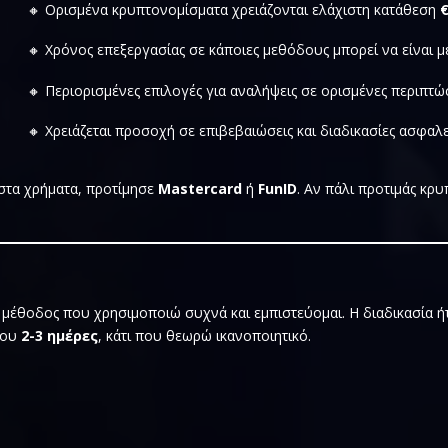
🔸 Ορισμένα κρυπτονομίσματα χρειάζονται ελάχιστη κατάθεση
🔸 Χρόνος επεξεργασίας σε κάποιες μεθόδους μπορεί να είναι 
🔸 Περιορισμένες επιλογές για αναλήψεις σε ορισμένες περιπτώ
🔸 Χρειάζεται προσοχή σε επιβεβαιώσεις και διαδικασίες ασφαλε
 στα χρήματα, προτίμησε
Mastercard
ή
FunID
. Αν πάλι προτιμάς κρ
ια μέθοδος που χρησιμοποιώ συχνά και εμπιστεύομαι. Η διαδικασία ή
που
2-3 ημέρες
, κάτι που θεωρώ ικανοποιητικό.