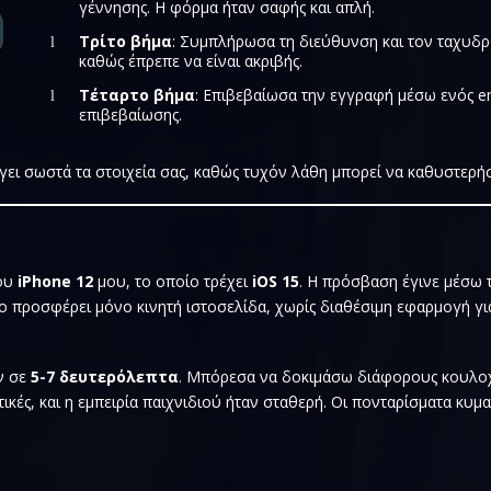
γέννησης. Η φόρμα ήταν σαφής και απλή.
Τρίτο βήμα
: Συμπλήρωσα τη διεύθυνση και τον ταχυδρ
καθώς έπρεπε να είναι ακριβής.
Τέταρτο βήμα
: Επιβεβαίωσα την εγγραφή μέσω ενός e
επιβεβαίωσης.
σάγει σωστά τα στοιχεία σας, καθώς τυχόν λάθη μπορεί να καθυστε
του
iPhone 12
μου, το οποίο τρέχει
iOS 15
. Η πρόσβαση έγινε μέσω
νο προσφέρει μόνο κινητή ιστοσελίδα, χωρίς διαθέσιμη εφαρμογή γ
ν σε
5-7 δευτερόλεπτα
. Μπόρεσα να δοκιμάσω διάφορους κουλοχ
τικές, και η εμπειρία παιχνιδιού ήταν σταθερή. Οι πονταρίσματα κυ