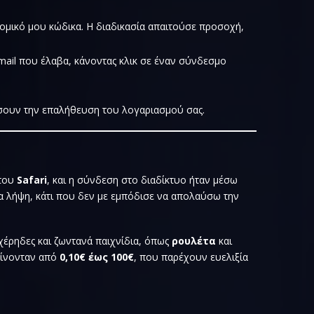
ομικό μου κώδικα. Η διαδικασία απαιτούσε προσοχή,
mail που έλαβα, κάνοντας κλικ σε έναν σύνδεσμο
ρήσουν την επαλήθευση του λογαριασμού σας.
 του
Safari
, και η σύνδεση στο διαδίκτυο ήταν μέσω
ια λήψη, κάτι που δεν με εμπόδισε να απολαύσω την
έρηδες και ζωντανά παιχνίδια, όπως
ρουλέτα
και
μαίνονταν από
0,10€ έως 100€
, που παρέχουν ευελιξία