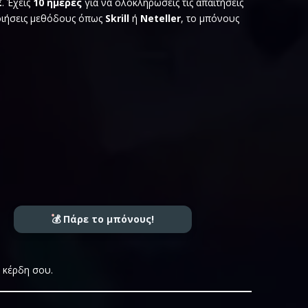
€
. Έχεις
10 ημέρες
για να ολοκληρώσεις τις απαιτήσεις
Σλαβική
οιήσεις μεθόδους όπως
Skrill
ή
Neteller
, το μπόνους
Σλοβενικά
Ολλανδικά (Βέλγιο)
Αγγλικά (Αυστραλία)
Αγγλικά (Καναδάς)
Γαλλικά (Βέλγιο)
Γαλλικά (Καναδάς)
Γαλλικά (Ελβετία)
Γερμανικά (Αυστρία)
Γερμανικά (Ελβετία)
💰 Πάρε το μπόνους!
Ιταλικά (Ελβετία)
 κέρδη σου.